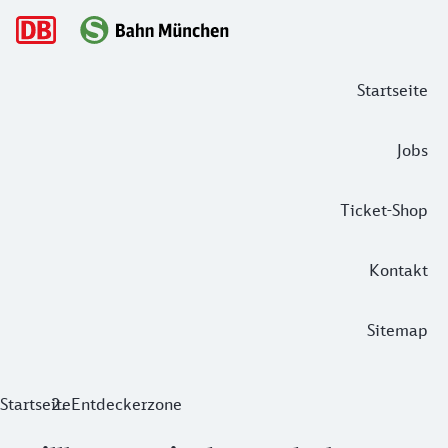
Hauptnavigation
Startseite
Jobs
Ticket-Shop
Kontakt
Sitemap
Willkommen in der Entdeckerzone
Startseite
Entdeckerzone
Entdecke München, unsere wunderschöne Umgebung und die S-B