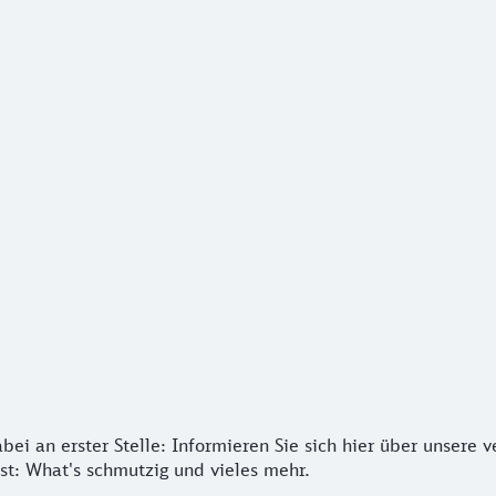
ei an erster Stelle: Informieren Sie sich hier über unsere
bei an erster Stelle: Informieren Sie sich hier über unsere
t: What's schmutzig und vieles mehr.