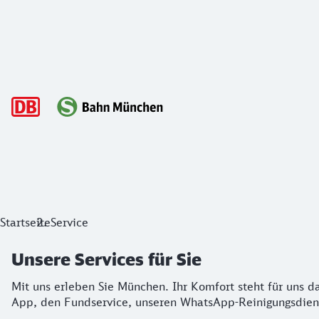
Hauptnavigation
Unsere Services für Sie
Startseite
Service
Mit uns erleben Sie München. Ihr Komfort steht für uns dab
Unsere Services für Sie
Mit uns erleben Sie München. Ihr Komfort steht für uns da
App, den Fundservice, unseren WhatsApp-Reinigungsdiens