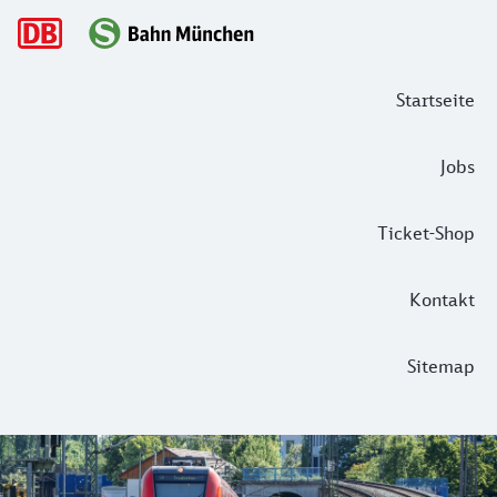
Hauptnavigation
Startseite
Jobs
Ticket-Shop
Kontakt
Sitemap
Ich geb' Gas! – ein Tag im Leben einer
Fleißige Bienchen – So nennen wir Menschen für gewöhnlich d