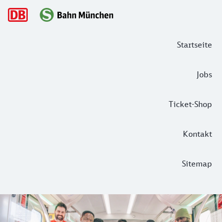
Hauptnavigation
Startseite
Jobs
Ticket-Shop
Kontakt
Sitemap
Ordentlich herausgeputzt! – Die Innen
Wer Gäste empfängt, der putzt meist nicht nur sich selbst 