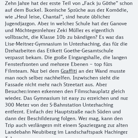
Zehn Jahre hat der erste Teil von „Fack ju Göthe” schon
auf dem Buckel. Ikonische Sprüche aus der Komödie,
wie „Heul leise, Chantal”, sind heute üblicher
Jugendjargon. Aber in welcher Schule hat der Ganove
und Möchtegernlehrer Zeki Müller es eigentlich
vollbracht, die Klasse 10b zu bändigen? Es war das
Lise-Meitner-Gymnasium in Unterhaching, das für die
Dreharbeiten das Etikett Goethe-Gesamtschule
verpasst bekam. Die große Eingangshalle, die langen
Fensterfronten und mehrere Ebenen – top fürs
Filmteam. Nur bei dem
Graffiti
an der Wand musste
man noch selber nachhelfen. Inzwischen sieht die
Fassade nicht mehr nach Streetart aus. Aber
Besucher:innen erkennen den Filmschauplatz gleich
wieder. Das Gymnasium ist easy zu erreichen und nur
300 Meter von der S-Bahnstation Unterhaching
entfernt. Einfach der Hauptstraße nach Süden und
dann der Beschilderung folgen. Wer mag, kann den
Trip auch verlängern mit einem Spaziergang zur alten
Landebahn Neubiberg im Landschaftspark Hachinger