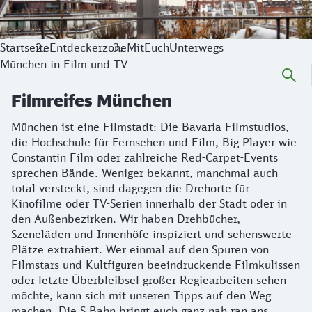
Startseite
Entdeckerzone
MitEuchUnterwegs
München in Film und TV
Filmreifes München
München ist eine Filmstadt: Die Bavaria-Filmstudios,
die Hochschule für Fernsehen und Film, Big Player wie
Constantin Film oder zahlreiche Red-Carpet-Events
sprechen Bände. Weniger bekannt, manchmal auch
total versteckt, sind dagegen die Drehorte für
Kinofilme oder TV-Serien innerhalb der Stadt oder in
den Außenbezirken. Wir haben Drehbücher,
Szeneläden und Innenhöfe inspiziert und sehenswerte
Plätze extrahiert. Wer einmal auf den Spuren von
Filmstars und Kultfiguren beeindruckende Filmkulissen
oder letzte Überbleibsel großer Regiearbeiten sehen
möchte, kann sich mit unseren Tipps auf den Weg
machen. Die S-Bahn bringt euch ganz nah ran ans