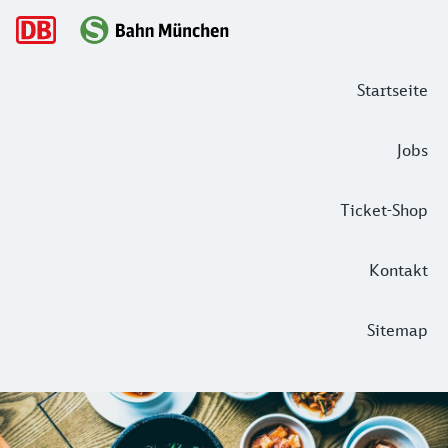
Hauptnavigation
Startseite
Jobs
Ticket-Shop
Kontakt
Sitemap
Nächster Halt: Genuss! – eine kulinar
Was wir an der Münchner Gastronomie so lieben? Ihre Vielse