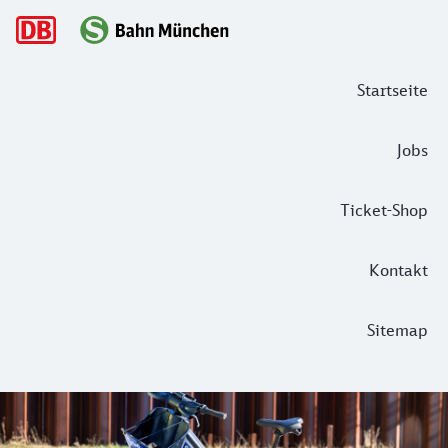
Hauptnavigation
Startseite
Jobs
Ticket-Shop
Kontakt
Sitemap
MyRadl-Bikesharing – auch an vielen 
Freuen Sie sich auf einfachen Fahrradverleih für München