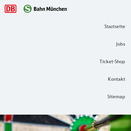
Hauptnavigation
Startseite
Jobs
Ticket-Shop
Kontakt
Sitemap
S-Bahn Darts Open
Die S‑Bahn München hat mit den S‑Bahn Darts Open ein Even