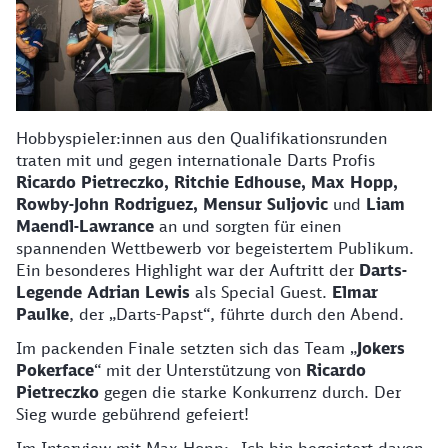
Hobbyspieler:innen aus den Qualifikationsrunden
traten mit und gegen internationale Darts Profis
Ricardo Pietreczko, Ritchie Edhouse, Max Hopp,
Rowby-John Rodriguez, Mensur Suljovic
und
Liam
Maendl-Lawrance
an und sorgten für einen
spannenden Wettbewerb vor begeistertem Publikum.
Ein besonderes Highlight war der Auftritt der
Darts-
Legende Adrian Lewis
als Special Guest.
Elmar
Paulke
, der „Darts-Papst“, führte durch den Abend.
Im packenden Finale setzten sich das Team „
Jokers
Pokerface
“ mit der Unterstützung von
Ricardo
Pietreczko
gegen die starke Konkurrenz durch. Der
Sieg wurde gebührend gefeiert!
Im Interview mit Max Hopp: „Ich bin begeistert davon,