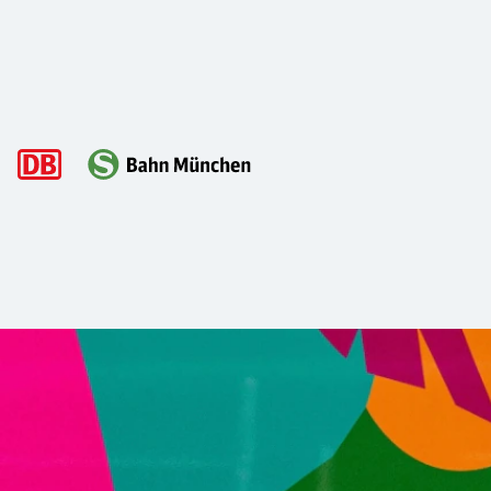
Hauptnavigation
Vielfalt bei der S-Bahn München
Bei der S-Bahn München glauben wir fest daran, dass Vielfa