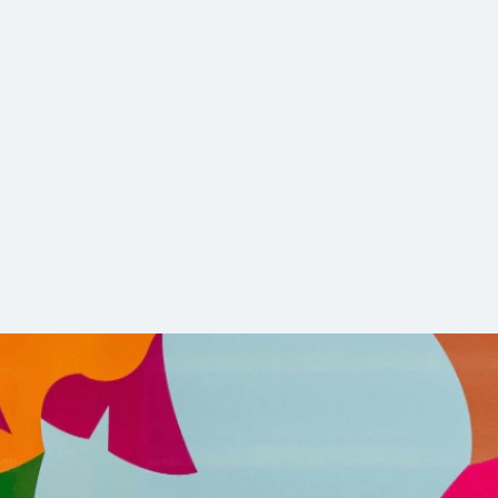
lt im Arbeitsumfeld ein unschätzbarer Wert ist. Wir schätze