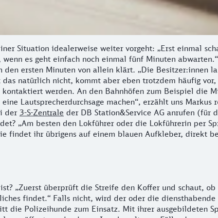
einer Situation idealerweise weiter vorgeht: „Erst einmal sc
n, wenn es geht einfach noch einmal fünf Minuten abwarten.
in den ersten Minuten von allein klärt. „Die Besitzer:innen 
 das natürlich nicht, kommt aber eben trotzdem häufig vor, 
r:in kontaktiert werden. An den Bahnhöfen zum Beispiel die 
eine Lautsprecherdurchsage machen“, erzählt uns Markus rou
i der
3-S-Zentrale
der DB Station&Service AG anrufen (für
ndet? „Am besten den Lokführer oder die Lokführerin per S
 findet ihr übrigens auf einem blauen Aufkleber, direkt b
 ist? „Zuerst überprüft die Streife den Koffer und schaut, o
hes findet.“ Falls nicht, wird der oder die diensthabende 
t die Polizeihunde zum Einsatz. Mit ihrer ausgebildeten Sp