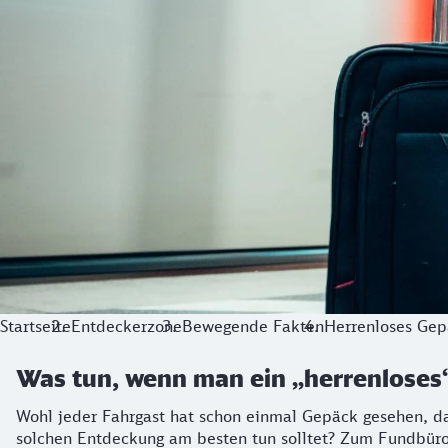
Startseite
Entdeckerzone
Bewegende Fakten
Herrenloses Gep
Was tun, wenn man ein „herrenloses“
Wohl jeder Fahrgast hat schon einmal Gepäck gesehen, das
solchen Entdeckung am besten tun solltet? Zum Fundbüro b