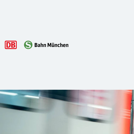
Hauptnavigation
Was tun, wenn man ein „herrenloses“ 
Wohl jeder Fahrgast hat schon einmal Gepäck gesehen, das 