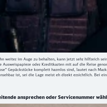
Ihn weiter im Auge zu behalten, kann jetzt sehr hilfreich sei
e Ausweispapiere oder Kreditkarten mit auf die Reise genom
lose“ Gepäckstücke komplett harmlos sind, lautet nach Mark
 einsehbar ist, sei die Lage meist eh direkt ersichtlich. Be
eitende ansprechen oder Servicenummer wäh