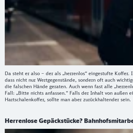
Da steht er also – der als „herrenlos“ eingestufte Koffer. 
dass nicht nur Wertgegenstände, sondern oft auch wichtig
die falschen Hände geraten. Auch wenn fast alle „herren
Fall: „Bitte nichts anfassen.“ Falls der Inhalt von außen
Hartschalenkoffer, sollte man aber zurückhaltender sein.
Herrenlose Gepäckstücke? Bahnhofsmitarb