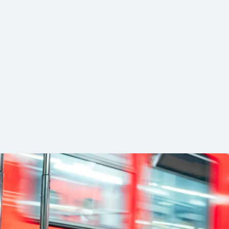
Gepäckstück oder einen fremden Koffe
scheinbar ganz verlassen in der S-Bahn, am Bahnhof oder am