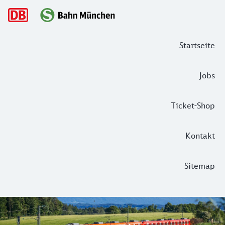
Hauptnavigation
Startseite
Jobs
Ticket-Shop
Kontakt
Sitemap
Der 1. Münchner S-Bahn Vertrag – was 
Es stand schon groß in allen Tageszeitungen: Im Rahmen de