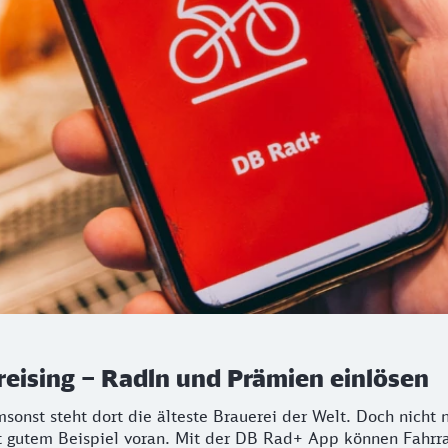
ising – Radln und Prämien einlösen
onst steht dort die älteste Brauerei der Welt. Doch nicht n
it gutem Beispiel voran. Mit der DB Rad+ App können Fahrr