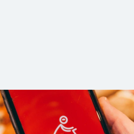
sing – Radln und Prämien einlösen
nst steht dort die älteste Brauerei der Welt. Doch nicht n