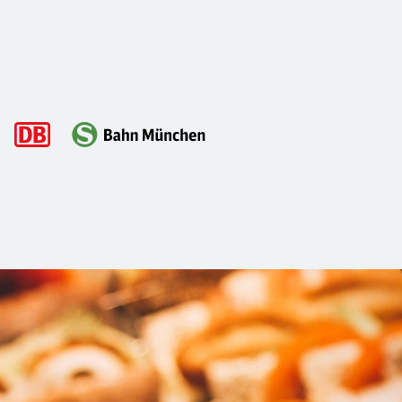
Hauptnavigation
DB Rad+ App am Zukunftsbahnhof Frei
Freising war schon immer ein smartes Städtchen. Nicht umso