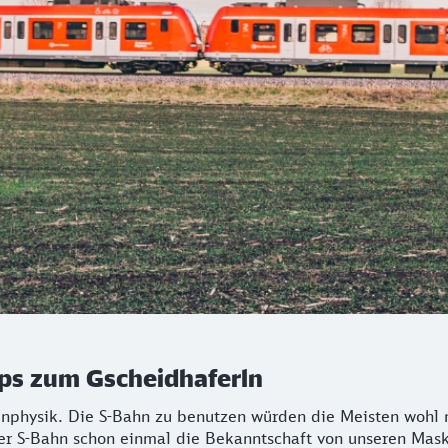
pps zum Gscheidhaferln
enphysik. Die S-Bahn zu benutzen würden die Meisten wohl n
 der S-Bahn schon einmal die Bekanntschaft von unseren Mask