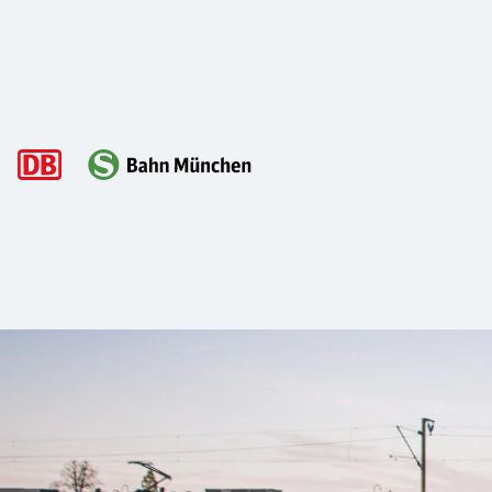
Hauptnavigation
Sicher unterwegs mit der S-Bahn: Tip
Es gibt komplizierte Dinge wie Herzchirurgie oder Quantenp