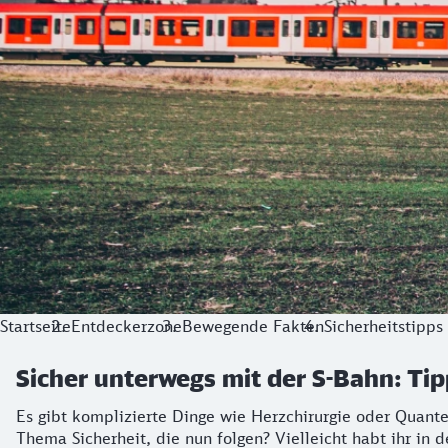
Startseite
Entdeckerzone
Bewegende Fakten
Sicherheitstipps
Sicher unterwegs mit der S-Bahn: Ti
Es gibt komplizierte Dinge wie Herzchirurgie oder Quant
Thema Sicherheit, die nun folgen? Vielleicht habt ihr in