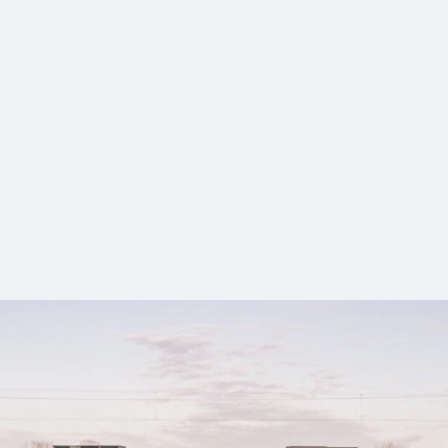
ps zum Gscheidhaferln
hysik. Die S-Bahn zu benutzen würden die Meisten wohl nich