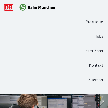
Hauptnavigation
Startseite
Jobs
Ticket-Shop
Kontakt
Sitemap
Planen, anpacken, zuhause sein – die
Gerade hat Marcel den Hörer aufgelegt, da klopft es auch s