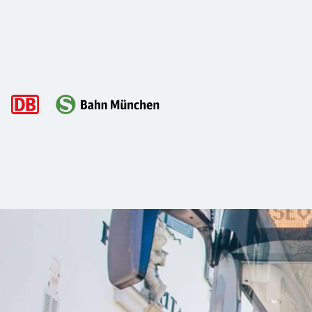
Hauptnavigation
Wenn die S-Bahn nicht fahren kann – 
Wir stehen in Gauting und sind soeben aus der S-Bahn gesti