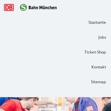
Hauptnavigation
Startseite
Jobs
Ticket-Shop
Kontakt
Sitemap
Wo unsere Azubis anpacken – die neu
Manche Zeitgenossen mögen es nicht verstehen, aber es gib