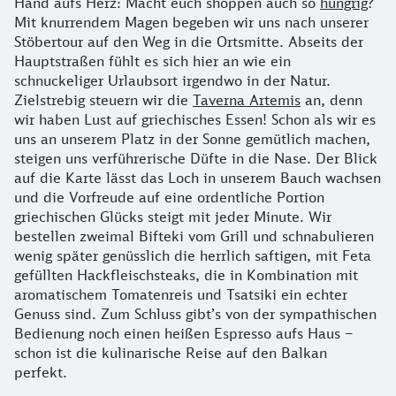
Hand aufs Herz: Macht euch shoppen auch so
hungrig
?
Mit knurrendem Magen begeben wir uns nach unserer
Stöbertour auf den Weg in die Ortsmitte. Abseits der
Hauptstraßen fühlt es sich hier an wie ein
schnuckeliger Urlaubsort irgendwo in der Natur.
Zielstrebig steuern wir die
Taverna Artemis
an, denn
wir haben Lust auf griechisches Essen! Schon als wir es
uns an unserem Platz in der Sonne gemütlich machen,
steigen uns verführerische Düfte in die Nase. Der Blick
auf die Karte lässt das Loch in unserem Bauch wachsen
und die Vorfreude auf eine ordentliche Portion
griechischen Glücks steigt mit jeder Minute. Wir
bestellen zweimal Bifteki vom Grill und schnabulieren
wenig später genüsslich die herrlich saftigen, mit Feta
gefüllten Hackfleischsteaks, die in Kombination mit
aromatischem Tomatenreis und Tsatsiki ein echter
Genuss sind. Zum Schluss gibt’s von der sympathischen
Bedienung noch einen heißen Espresso aufs Haus –
schon ist die kulinarische Reise auf den Balkan
perfekt.