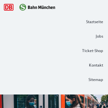
Hauptnavigation
Startseite
Jobs
Ticket-Shop
Kontakt
Sitemap
Mit der S5 ins Schokoladen-Eldorado 
Wisst ihr, was wir an unserer Heimat mit am meisten liebe