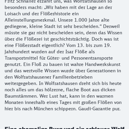
Fritz Schnaller erzählt uns, was Wolfratshausen so
besonders macht: „Wir haben mit der Lage an der
Loisach und der Flößerhistorie ein
Alleinstellungsmerkmal. Unsere 1.000 Jahre alte
gediegene, kleine Stadt ist sehr bescheiden.“ Derweil
müsste sie gar nicht bescheiden sein, denn das Wissen
über die Flößerei ist geschichtsträchtig. Doch was ist
eine Flößerstadt eigentlich? Vom 13. bis zum 19.
Jahrhundert wurden auf der Isar Flöße als
Transportmittel für Güter- und Personentransporte
genutzt. Ein Floß zu bauen ist wahre Handwerkskunst
und das wertvolle Wissen wurde über Generationen in
den Wolfratshausener Familienbetrieben
weitergegeben. In Wolfratshausen dreht sich bis heute
noch alles um das hölzerne, flache Boot aus dicken
Baumstämmen. Wer Lust hat, kann in den warmen
Monaten innerhalb eines Tages mit großen Flößen von
hier bis nach München schippern. Gaudi-Garantie pur.
Eine ehemalige Burg und ein schlauer Wolf