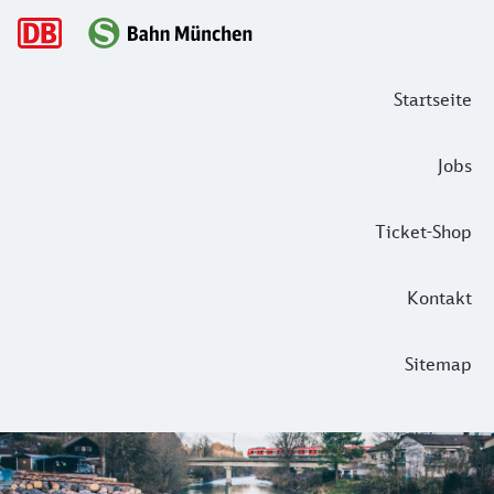
Hauptnavigation
Startseite
Jobs
Ticket-Shop
Kontakt
Sitemap
Mit der S-Bahn ins Umland: auf in die
Zwischen Isar und Loisach, am Ende der S-Bahn Linie 7, lie