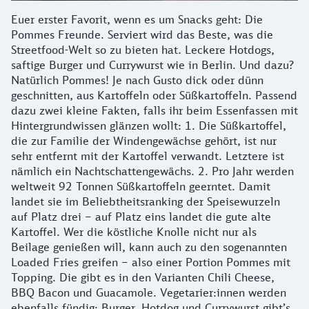
Euer erster Favorit, wenn es um Snacks geht: Die
Pommes Freunde. Serviert wird das Beste, was die
Streetfood-Welt so zu bieten hat. Leckere Hotdogs,
saftige Burger und Currywurst wie in Berlin. Und dazu?
Natürlich Pommes! Je nach Gusto dick oder dünn
geschnitten, aus Kartoffeln oder Süßkartoffeln. Passend
dazu zwei kleine Fakten, falls ihr beim Essenfassen mit
Hintergrundwissen glänzen wollt: 1. Die Süßkartoffel,
die zur Familie der Windengewächse gehört, ist nur
sehr entfernt mit der Kartoffel verwandt. Letztere ist
nämlich ein Nachtschattengewächs. 2. Pro Jahr werden
weltweit 92 Tonnen Süßkartoffeln geerntet. Damit
landet sie im Beliebtheitsranking der Speisewurzeln
auf Platz drei – auf Platz eins landet die gute alte
Kartoffel. Wer die köstliche Knolle nicht nur als
Beilage genießen will, kann auch zu den sogenannten
Loaded Fries greifen – also einer Portion Pommes mit
Topping. Die gibt es in den Varianten Chili Cheese,
BBQ Bacon und Guacamole. Vegetarier:innen werden
ebenfalls fündig: Burger, Hotdog und Currywurst gibt’s