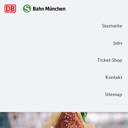
Hauptnavigation
Startseite
Jobs
Ticket-Shop
Kontakt
Sitemap
Lecker unterwegs – Snack-Favoriten 
Wir haben gefragt, ihr habt geantwortet! Zum Tag des Butte