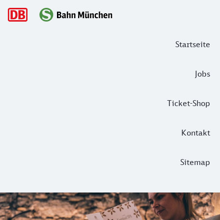
Hauptnavigation
Startseite
Jobs
Ticket-Shop
Kontakt
Sitemap
Spas, Saunen, Salzgrotten: 7 Wellness
Die Tage werden kürzer, die Ärmel länger und der Himmel g