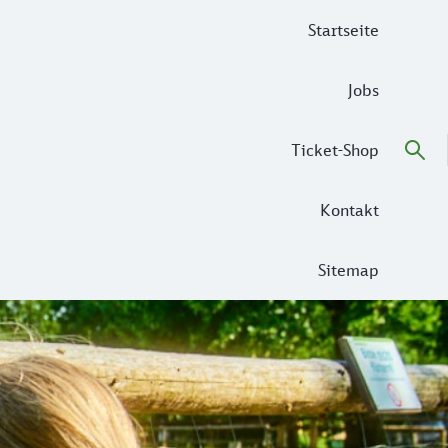
Startseite
Jobs
Ticket-Shop
Kontakt
Sitemap
sziele in und um München
in München. Aber manchmal möchten wir den Freizeittrubel au