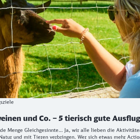
sziele
einen und Co. – 5 tierisch gute Ausfl
jede Menge Gleichgesinnte… Ja, wir alle lieben die Aktivit
 Natur und mit Tieren verbringen. Wer sich etwas mehr Actio