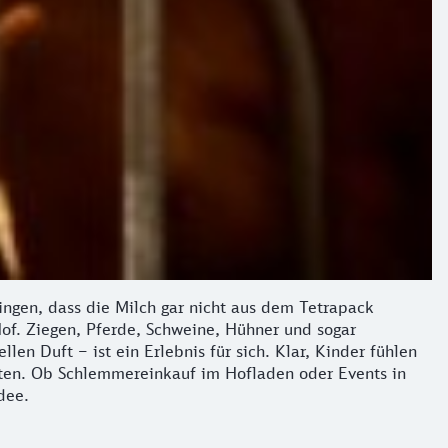
ngen, dass die Milch gar nicht aus dem Tetrapack
of. Ziegen, Pferde, Schweine, Hühner und sogar
n Duft – ist ein Erlebnis für sich. Klar, Kinder fühlen
boten. Ob Schlemmereinkauf im Hofladen oder Events in
dee.