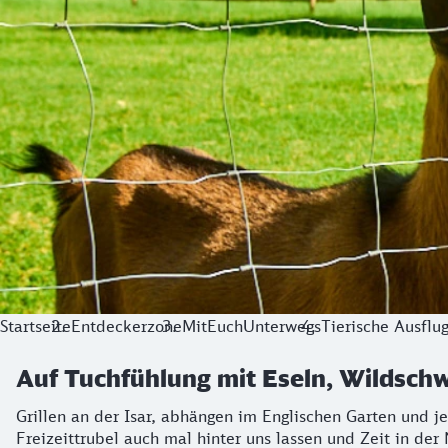
Startseite
Entdeckerzone
MitEuchUnterwegs
Tierische Ausflug
Auf Tuchfühlung mit Eseln, Wildschw
Grillen an der Isar, abhängen im Englischen Garten und 
Freizeittrubel auch mal hinter uns lassen und Zeit in der