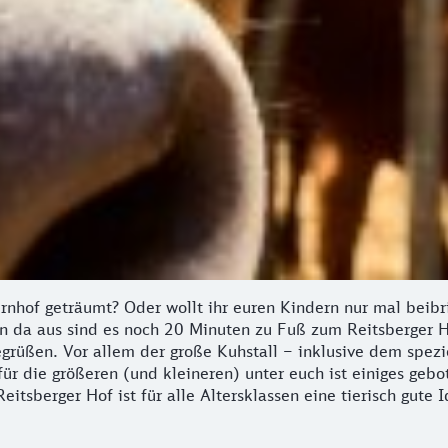
hof geträumt? Oder wollt ihr euren Kindern nur mal beibri
on da aus sind es noch 20 Minuten zu Fuß zum Reitsberger H
üßen. Vor allem der große Kuhstall – inklusive dem spezielle
ür die größeren (und kleineren) unter euch ist einiges ge
itsberger Hof ist für alle Altersklassen eine tierisch gute I