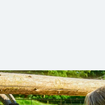
nen und Co. – 5 tierisch gute Ausflug
 Menge Gleichgesinnte… Ja, wir alle lieben die Aktivitäten 