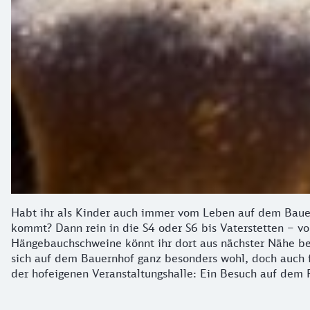
Habt ihr als Kinder auch immer vom Leben auf dem Bauern
kommt? Dann rein in die S4 oder S6 bis Vaterstetten – v
Hängebauchschweine könnt ihr dort aus nächster Nähe begr
sich auf dem Bauernhof ganz besonders wohl, doch auch f
der hofeigenen Veranstaltungshalle: Ein Besuch auf dem Re