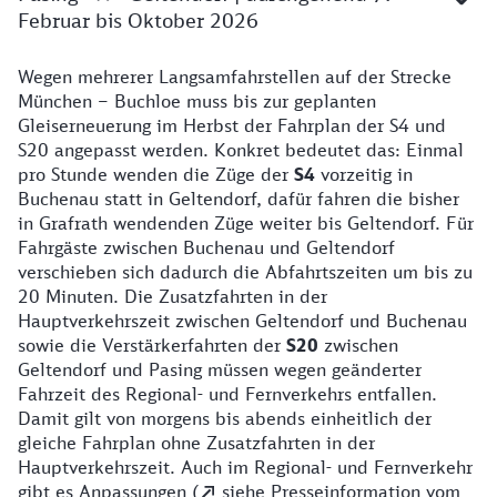
Februar bis Oktober 2026
Wegen mehrerer Langsamfahrstellen auf der Strecke
Fahrplanänderungen
München – Buchloe muss bis zur geplanten
Gleiserneuerung im Herbst der Fahrplan der S4 und
S20 angepasst werden. Konkret bedeutet das: Einmal
pro Stunde wenden die Züge der
S4
vorzeitig in
Buchenau statt in Geltendorf, dafür fahren die bisher
in Grafrath wendenden Züge weiter bis Geltendorf. Für
Fahrgäste zwischen Buchenau und Geltendorf
verschieben sich dadurch die Abfahrtszeiten um bis zu
20 Minuten. Die Zusatzfahrten in der
Hauptverkehrszeit zwischen Geltendorf und Buchenau
sowie die Verstärkerfahrten der
S20
zwischen
Geltendorf und Pasing müssen wegen geänderter
Fahrzeit des Regional- und Fernverkehrs entfallen.
Damit gilt von morgens bis abends einheitlich der
gleiche Fahrplan ohne Zusatzfahrten in der
Hauptverkehrszeit. Auch im Regional- und Fernverkehr
gibt es Anpassungen (
siehe Presseinformation vom