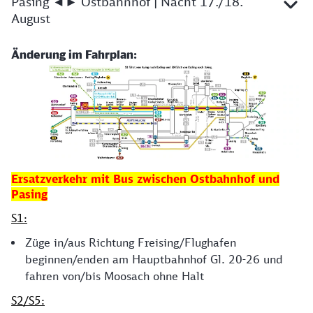
Pasing ◄► Ostbahnhof | Nacht 17./18.
August
Änderung im Fahrplan:
Ersatzverkehr mit Bus zwischen Ostbahnhof und
Pasing
S1:
Züge in/aus Richtung Freising/Flughafen
beginnen/enden am Hauptbahnhof Gl. 20-26 und
fahren von/bis Moosach ohne Halt
S2/S5: