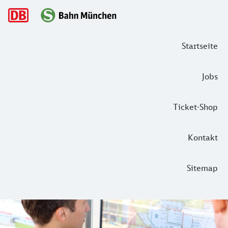
Hauptnavigation
Startseite
Jobs
Ticket-Shop
Kontakt
Sitemap
MVV Tarifzonen
Egal ob nach Garmisch oder in die Münchner City – Wir brin