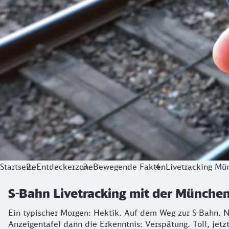
Startseite
Entdeckerzone
Bewegende Fakten
Livetracking Mü
S-Bahn Livetracking mit der Münche
Ein typischer Morgen: Hektik. Auf dem Weg zur S-Bahn. No
Anzeigentafel dann die Erkenntnis: Verspätung. Toll, je