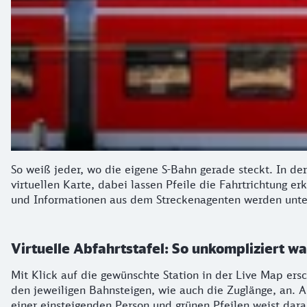
So weiß jeder, wo die eigene S-Bahn gerade steckt. In der
virtuellen Karte, dabei lassen Pfeile die Fahrtrichtung e
und Informationen aus dem Streckenagenten werden unterh
Virtuelle Abfahrtstafel: So unkompliziert w
Mit Klick auf die gewünschte Station in der Live Map ers
den jeweiligen Bahnsteigen, wie auch die Zuglänge, an. 
einer einsteigenden Person und grünen Pfeilen weist darau