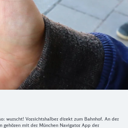
o: wurscht! Vorsichtshalber direkt zum Bahnhof. An der
nen gehören mit der München Navigator App der