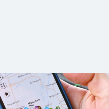
 Navigator App
 eine Brezn' vom Bäcker? Oh nee, die Zeit ist knapp! Also: