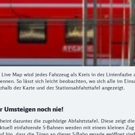
 Live Map wird jedes Fahrzeug als Kreis in der Linienfarbe 
rkennen. So lässt sich leicht beobachten, wo sich alle im E
alb der Karte und der Stationsabfahrttafel angezeigt.
ar Umsteigen noch nie!
cheint darunter die zugehörige Abfahrtstafel. Diese zeigt 
Aktuell einfahrende S-Bahnen werden mit einem kleinen Zug a
f hin, dass die Türen an dieser S-Bahn gerade geöffnet sind