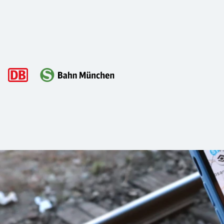
Hauptnavigation
S-Bahn Livetracking mit der München
Ein typischer Morgen: Hektik. Auf dem Weg zur S-Bahn. Noch