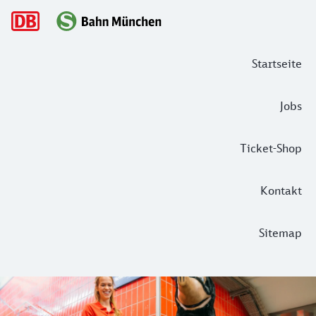
Hauptnavigation
Startseite
Jobs
Ticket-Shop
Kontakt
Sitemap
Baustellen, Umarmungen & harte Nüs
Er hat flauschiges Fell, trägt einen gelben Schutzhelm und